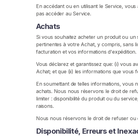
E
En accédant ou en utilisant le Service, vous
Z
pas accéder au Service.
-
V
Achats
O
U
S
Si vous souhaitez acheter un produit ou un s
G
pertinentes à votre Achat, y compris, sans li
R
facturation et vos informations d'expédition.
A
T
Vous déclarez et garantissez que: (i) vous ave
U
I
Achat; et que (ii) les informations que vous 
T
E
En soumettant de telles informations, vous no
M
achats. Nous nous réservons le droit de re
E
N
limiter : disponibilité du produit ou du serv
T
raisons.
>
Nous nous réservons le droit de refuser ou 
A
Disponibilité, Erreurs et Inex
c