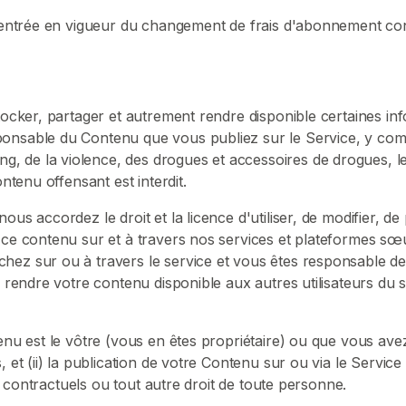
 l'entrée en vigueur du changement de frais d'abonnement co
stocker, partager et autrement rendre disponible certaines in
nsable du Contenu que vous publiez sur le Service, y compris 
 de la violence, des drogues et accessoires de drogues, le v
ontenu offensant est interdit.
ous accordez le droit et la licence d'utiliser, de modifier, d
r ce contenu sur et à travers nos services et plateformes sœ
hez sur ou à travers le service et vous êtes responsable de 
e rendre votre contenu disponible aux autres utilisateurs du s
enu est le vôtre (vous en êtes propriétaire) ou que vous avez l
et (ii) la publication de votre Contenu sur ou via le Service n
its contractuels ou tout autre droit de toute personne.