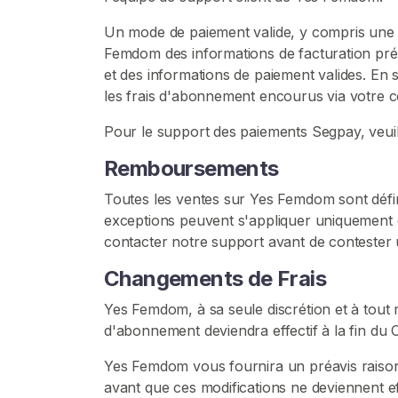
D
Un mode de paiement valide, y compris une c
o
Femdom des informations de facturation préci
m
et des informations de paiement valides. E
i
les frais d'abonnement encourus via votre 
n
a
Pour le support des paiements Segpay, veuill
n
t
Remboursements
s
Toutes les ventes sur Yes Femdom sont déf
exceptions peuvent s'appliquer uniquement 
C
contacter notre support avant de contester
o
n
Changements de Frais
t
Yes Femdom, à sa seule discrétion et à tou
e
d'abonnement deviendra effectif à la fin du 
n
u
Yes Femdom vous fournira un préavis raiso
avant que ces modifications ne deviennent ef