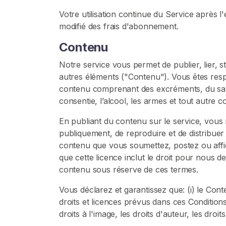
C
u
Votre utilisation continue du Service après
l
modifié des frais d'abonnement.
t
Contenu
e
D
Notre service vous permet de publier, lier, 
e
autres éléments ("Contenu"). Vous êtes respo
L
contenu comprenant des excréments, du sang,
a
consentie, l’alcool, les armes et tout autre c
D
En publiant du contenu sur le service, vous n
é
publiquement, de reproduire et de distribue
e
contenu que vous soumettez, postez ou affic
s
que cette licence inclut le droit pour nous d
s
contenu sous réserve de ces termes.
e
Vous déclarez et garantissez que: (i) le Cont
H
droits et licences prévus dans ces Conditions, 
u
droits à l'image, les droits d'auteur, les dro
m