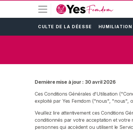
CULTE DE LA DÉESSE
HUMILIATION
C
o
n
n
e
x
i
o
Dernière mise à jour : 30 avril 2026
n
Ces Conditions Générales d'Utilisation ("Con
I
exploité par Yes Femdom ("nous", "nous", o
N
S
Veuillez lire attentivement ces Conditions Géné
C
conditionnés par votre acceptation et votre r
R
I
personnes qui accèdent ou utilisent le Servic
V