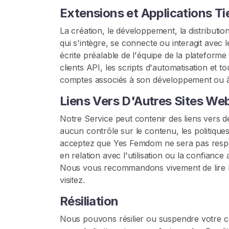
m
Extensions et Applications Ti
d
o
La création, le développement, la distribution
m
qui s'intègre, se connecte ou interagit avec 
E
écrite préalable de l'équipe de la plateforme 
n
clients API, les scripts d'automatisation et t
F
comptes associés à son développement ou à s
o
Liens Vers D'Autres Sites We
l
i
Notre Service peut contenir des liens vers 
e
aucun contrôle sur le contenu, les politiques
acceptez que Yes Femdom ne sera pas respo
R
en relation avec l'utilisation ou la confianc
E
Nous vous recommandons vivement de lire les 
C
visitez.
H
E
Résiliation
R
C
H
Nous pouvons résilier ou suspendre votre co
E