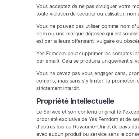
C
Vous acceptez de ne pas divulguer votre mo
o
toute violation de sécurité ou utilisation no
m
m
Vous ne pouvez pas utiliser comme nom d'util
u
nom ou une marque déposée qui est soumis à
n
est par ailleurs offensant, vulgaire ou obscè
a
Yes Femdom peut supprimer les comptes inact
u
par email). Cela se produira uniquement si vo
t
é
Vous ne devez pas vous engager dans, promouvoi
F
compris, mais sans s'y limiter, la promotion ou
e
strictement interdit.
m
d
Propriété Intellectuelle
o
Le Service et son contenu original (à l'except
m
propriété exclusive de Yes Femdom et de ses
d'autres lois du Royaume-Uni et de pays étr
F
avec aucun produit ou service sans le cons
e