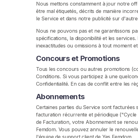
Nous mettons constamment à jour notre offre
c
être mal étiquetés, décrits de manière incor
u
le Service et dans notre publicité sur d'autre
e
i
Nous ne pouvons pas et ne garantissons pas l'
l
spécifications, la disponibilité et les servic
inexactitudes ou omissions à tout moment et
P
Concours et Promotions
a
r
Tous les concours ou autres promotions (coll
c
Conditions. Si vous participez à une quelcon
o
Confidentialité. En cas de conflit entre les 
u
Abonnements
r
i
Certaines parties du Service sont facturée
r
facturation récurrente et périodique ("Cycle 
l
de Facturation, votre Abonnement se renouv
e
Femdom. Vous pouvez annuler le renouvellem
s
l'équipe de support client de Yes Femdom.