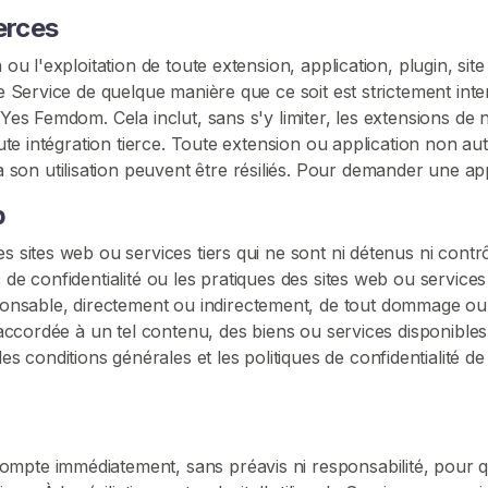
erces
 ou l'exploitation de toute extension, application, plugin, sit
le Service de quelque manière que ce soit est strictement int
Yes Femdom. Cela inclut, sans s'y limiter, les extensions de n
oute intégration tierce. Toute extension ou application non au
on utilisation peuvent être résiliés. Pour demander une app
b
des sites web ou services tiers qui ne sont ni détenus ni co
 de confidentialité ou les pratiques des sites web ou service
nsable, directement ou indirectement, de tout dommage o
e accordée à un tel contenu, des biens ou services disponibles
conditions générales et les politiques de confidentialité de 
mpte immédiatement, sans préavis ni responsabilité, pour qu