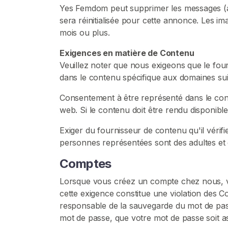
i
Yes Femdom peut supprimer les messages (apr
l
sera réinitialisée pour cette annonce. Les 
i
mois ou plus.
a
t
Exigences en matière de Contenu
i
Veuillez noter que nous exigeons que le fo
o
dans le contenu spécifique aux domaines sui
n
Consentement à être représenté dans le cont
web. Si le contenu doit être rendu disponibl
F
e
Exiger du fournisseur de contenu qu'il vérifi
m
personnes représentées sont des adultes et q
d
o
Comptes
m
Lorsque vous créez un compte chez nous, vo
J
cette exigence constitue une violation des C
o
responsable de la sauvegarde du mot de passe
i
mot de passe, que votre mot de passe soit as