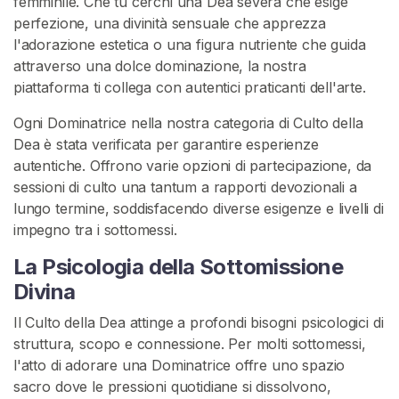
femminile. Che tu cerchi una Dea severa che esige
z
perfezione, una divinità sensuale che apprezza
i
l'adorazione estetica o una figura nutriente che guida
o
attraverso una dolce dominazione, la nostra
n
piattaforma ti collega con autentici praticanti dell'arte.
e
Ogni Dominatrice nella nostra categoria di Culto della
F
Dea è stata verificata per garantire esperienze
e
autentiche. Offrono varie opzioni di partecipazione, da
m
sessioni di culto una tantum a rapporti devozionali a
m
lungo termine, soddisfacendo diverse esigenze e livelli di
i
impegno tra i sottomessi.
n
i
La Psicologia della Sottomissione
l
Divina
e
J
Il Culto della Dea attinge a profondi bisogni psicologici di
o
struttura, scopo e connessione. Per molti sottomessi,
i
l'atto di adorare una Dominatrice offre uno spazio
sacro dove le pressioni quotidiane si dissolvono,
C