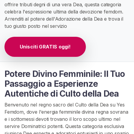
A
offrire tributi degni di una vera Dea, questa categoria
T
celebra l'espressione ultima della devozione femdom.
I
Arrenditi al potere dell'Adorazione della Dea e trova il
S
>
tuo giusto posto nel servizio
H
Unisciti GRATIS oggi!
o
m
e
Potere Divino Femminile: Il Tuo
Passaggio a Esperienze
E
s
Autentiche di Culto della Dea
p
Benvenuto nel regno sacro del Culto della Dea su Yes
l
Femdom, dove l'energia femminile divina regna sovrana
o
e i sottomessi devoti trovano il loro scopo ultimo nel
r
servire Dominatrici potenti. Questa categoria esclusiva
a
riunisce Dee esperte e adoratori entusiasti in uno spazio