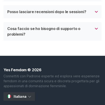
Posso lasciare recensioni dopo le sessioni?
Cosa faccio se ho bisogno di supporto o
problemi?
Yes Femdom
© 2026
Connettiti con Padrone esperte ed esplora vere esperienze
femdom in una comunità sicura e discreta progettata per gli
appassionati di dominazione femminile.
Italiana