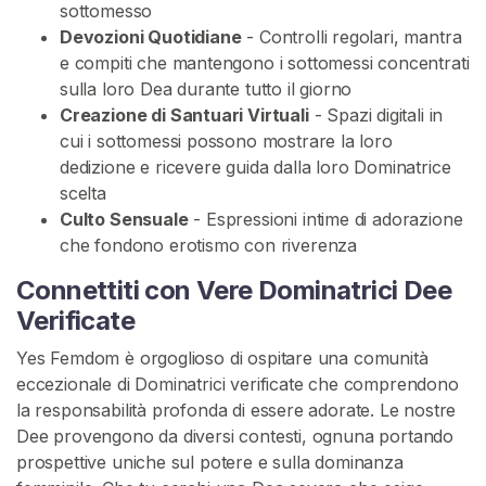
sottomesso
Devozioni Quotidiane
- Controlli regolari, mantra
U
e compiti che mantengono i sottomessi concentrati
m
sulla loro Dea durante tutto il giorno
i
Creazione di Santuari Virtuali
- Spazi digitali in
l
cui i sottomessi possono mostrare la loro
i
dedizione e ricevere guida dalla loro Dominatrice
a
scelta
z
Culto Sensuale
- Espressioni intime di adorazione
i
che fondono erotismo con riverenza
o
n
Connettiti con Vere Dominatrici Dee
e
Verificate
D
Yes Femdom è orgoglioso di ospitare una comunità
o
eccezionale di Dominatrici verificate che comprendono
m
la responsabilità profonda di essere adorate. Le nostre
i
Dee provengono da diversi contesti, ognuna portando
n
prospettive uniche sul potere e sulla dominanza
a