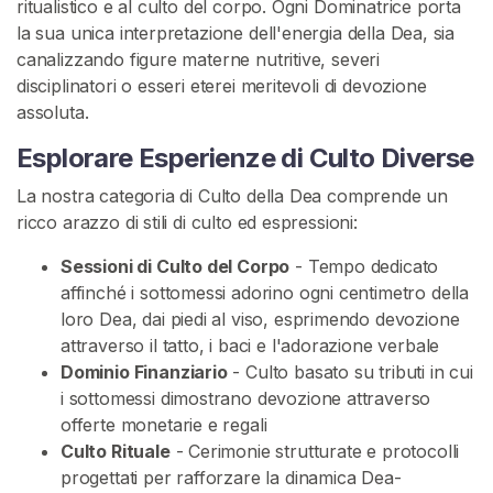
ritualistico e al culto del corpo. Ogni Dominatrice porta
la sua unica interpretazione dell'energia della Dea, sia
A
canalizzando figure materne nutritive, severi
d
disciplinatori o esseri eterei meritevoli di devozione
o
assoluta.
r
a
Esplorare Esperienze di Culto Diverse
z
La nostra categoria di Culto della Dea comprende un
i
ricco arazzo di stili di culto ed espressioni:
o
n
Sessioni di Culto del Corpo
- Tempo dedicato
e
affinché i sottomessi adorino ogni centimetro della
D
loro Dea, dai piedi al viso, esprimendo devozione
e
attraverso il tatto, i baci e l'adorazione verbale
l
Dominio Finanziario
- Culto basato su tributi in cui
l
i sottomessi dimostrano devozione attraverso
a
offerte monetarie e regali
D
Culto Rituale
- Cerimonie strutturate e protocolli
e
progettati per rafforzare la dinamica Dea-
a