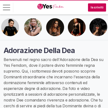
Iscriviti
A
c
c
e
d
Adorazione Della Dea
i
Benvenuti nel regno sacro dell'Adorazione della Dea su
I
Yes Femdom, dove il potere divino femminile regna
S
supremo. Qui, i sottomessi devoti possono scoprire
C
R
Dominanti straordinarie che incarnano l'essenza della
I
dominazione femminile attraverso contenuti ed
V
esperienze degne di adorazione. Da foto e video
I
T
ipnotizzanti a sessioni di adorazione personalizzate, le
I
nostre Dee comandano riverenza e adorazione. Che tu
G
cerchi di servire ai piedi della tua Dominante divina o di
R