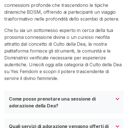
connessioni profonde che trascendono le tipiche
dinamiche BDSM, offrendo ai partecipanti un viaggio
C
trasformativo nelle profondità dello scambio di potere.
o
n
Che tu sia un sottomesso esperto in cerca della tua
t
prossima connessione divina o un curioso neofita
a
attratto dal concetto di Culto della Dea, la nostra
t
piattaforma fornisce gli strumenti, la comunità e le
t
Dominatrici verificate necessarie per esperienze
o
autentiche. Unisciti oggi alla categoria di Culto della Dea
/
su Yes Femdom e scopri il potere trascendente di
S
servire il divino femminile.
u
p
p
Come posso prenotare una sessione di
o
adorazione della Dea?
r
t
o
Quali servizi di adorazione vengono offerti di