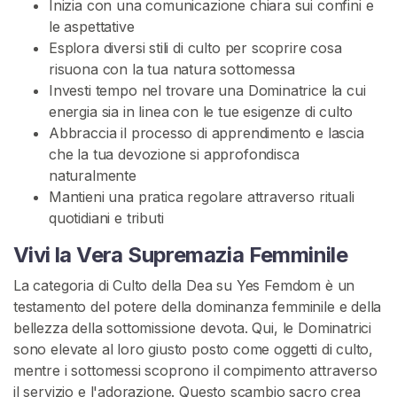
o
Inizia con una comunicazione chiara sui confini e
m
le aspettative
S
Esplora diversi stili di culto per scoprire cosa
c
risuona con la tua natura sottomessa
a
Investi tempo nel trovare una Dominatrice la cui
t
energia sia in linea con le tue esigenze di culto
e
Abbraccia il processo di apprendimento e lascia
n
che la tua devozione si approfondisca
a
naturalmente
t
Mantieni una pratica regolare attraverso rituali
a
quotidiani e tributi
Vivi la Vera Supremazia Femminile
C
E
La categoria di Culto della Dea su Yes Femdom è un
R
testamento del potere della dominanza femminile e della
C
A
bellezza della sottomissione devota. Qui, le Dominatrici
sono elevate al loro giusto posto come oggetti di culto,
mentre i sottomessi scoprono il compimento attraverso
il servizio e l'adorazione. Questo scambio sacro crea