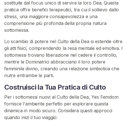
sostituite dal focus unico di servire la loro Dea. Questa
o
pratica offre benefici terapeutici, tra cui il sollievo dallo
m
stress, una maggiore consapevolezza e una
u
comprensione più profonda della propria natura
n
sottomessa.
i
t
Lo scambio di potere nel Culto della Dea si estende oltre
à
gli atti fisici, comprendendo la resa mentale ed emotiva. I
F
sottomessi trovano liberazione nel cedere il controllo,
e
mentre le Dominatrici abbracciano il loro potere
m
femminile divino, creando una relazione simbiotica che
d
nutre entrambe le parti.
o
Costruisci la Tua Pratica di Culto
m
Per i sottomessi nuovi al Culto della Dea, Yes Femdom
F
fornisce l'ambiente perfetto per esplorare questa
e
dinamica in modo sicuro. Considera questi approcci
m
quando inizi il tuo viaggio:
d