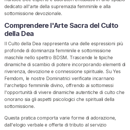
D
dedicato all'arte della supremazia femminile e alla
o
sottomissione devozionale.
m
i
Comprendere l'Arte Sacra del Culto
n
della Dea
a
n
Il Culto della Dea rappresenta una delle espressioni più
t
profonde di dominanza femminile e sottomissione
i
maschile nello spettro BDSM. Trascende le tipiche
dinamiche di scambio di potere incorporando elementi di
riverenza, devozione e connessione spirituale. Su Yes
C
Femdom, le nostre Dominatrici verificate incarnano
o
l'archetipo femminile divino, offrendo ai sottomessi
n
l'opportunità di vivere dinamiche autentiche di culto che
t
onorano sia gli aspetti psicologici che spirituali della
e
sottomissione.
n
u
Questa pratica comporta varie forme di adorazione,
t
dall'elogio verbale e offerte di tributo al servizio
o