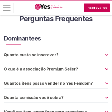
Inscreva-se
Perguntas Frequentes
E
n
t
Dominantees
r
a
r
Quanto custa se inscrever?
I
O que é a associação Premium Seller?
N
S
C
Quantos itens posso vender no Yes Femdom?
R
E
V
A
Quanta comissão você cobra?
-
S
E
Vendi um item, como faço para organizar o