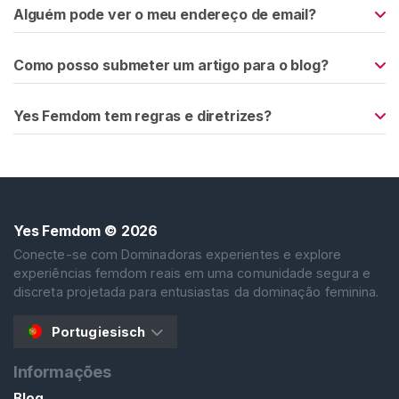
n
Alguém pode ver o meu endereço de email?
t
e
Como posso submeter um artigo para o blog?
ú
d
o
Yes Femdom tem regras e diretrizes?
A
d
o
r
Yes Femdom
© 2026
a
Conecte-se com Dominadoras experientes e explore
ç
experiências femdom reais em uma comunidade segura e
ã
discreta projetada para entusiastas da dominação feminina.
o
à
Portugiesisch
D
e
Informações
u
Blog