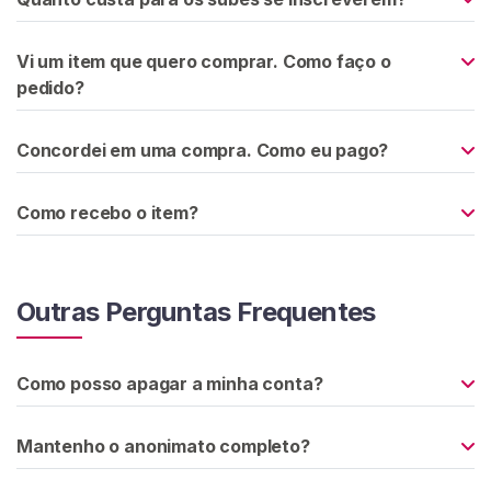
u
r
Vi um item que quero comprar. Como faço o
a
pedido?
r
D
o
Concordei em uma compra. Como eu pago?
m
i
Como recebo o item?
n
a
n
t
Outras Perguntas Frequentes
e
e
s
Como posso apagar a minha conta?
C
Mantenho o anonimato completo?
o