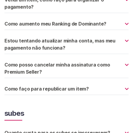
G
pagamento?
R
Á
T
Como aumento meu Ranking de Dominante?
I
S
>
Estou tentando atualizar minha conta, mas meu
pagamento não funciona?
I
n
Como posso cancelar minha assinatura como
í
Premium Seller?
c
i
Como faço para republicar um item?
o
P
subes
r
o
c
Quanto custa para os subes se inscreverem?